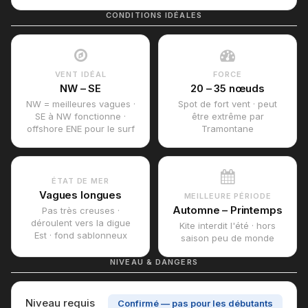
CONDITIONS IDÉALES
VENT IDÉAL
FORCE
NW – SE
20 – 35 nœuds
NW = meilleures vagues ·
Spot de fort vent · peut
SE à NW fonctionne ·
être extrême par
offshore ENE pour le surf
Tramontane
ÉTAT DE MER
Vagues longues
MEILLEURE PÉRIODE
Automne – Printemps
Pas très creuses ·
déroulent vers la digue
Kite interdit l'été · hors
Est · fond sablonneux
saison peu de monde
NIVEAU & DANGERS
Niveau requis
Confirmé — pas pour les débutants