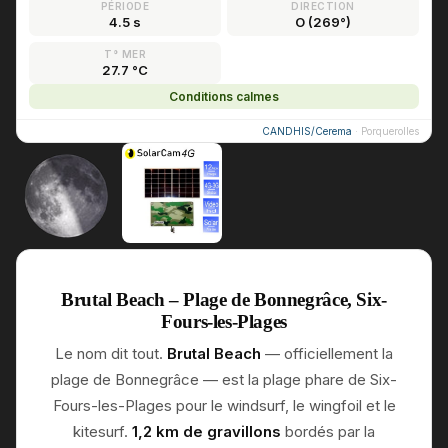
PÉRIODE
DIRECTION
4.5 s
O (269°)
T° MER
27.7 °C
Conditions calmes
CANDHIS/Cerema
· Porquerolles
Brutal Beach – Plage de Bonnegrâce, Six-
Fours-les-Plages
Le nom dit tout.
Brutal Beach
— officiellement la
plage de Bonnegrâce — est la plage phare de Six-
Fours-les-Plages pour le windsurf, le wingfoil et le
kitesurf.
1,2 km de gravillons
bordés par la