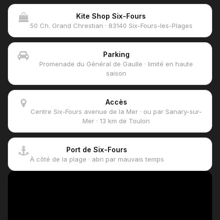
Kite Shop Six-Fours
50 Ch. Grand Chrestian · 83140 Six-Fours-les-Plages
Parking
Promenade du Général de Gaulle · limité en haute
saison
Accès
Centre Six-Fours avenue de la Mer · ou par Sanary-sur-
Mer · 13 km de Toulon
Port de Six-Fours
À côté de la plage · abri par mauvais temps