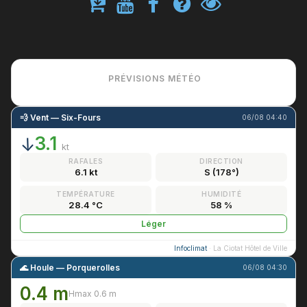
PRÉVISIONS MÉTÉO
💨 Vent — Six-Fours
06/08 04:40
3.1
↑
kt
RAFALES
DIRECTION
6.1 kt
S (178°)
TEMPÉRATURE
HUMIDITÉ
28.4 °C
58 %
Léger
Infoclimat
· La Ciotat Hôtel de Ville
🌊 Houle — Porquerolles
06/08 04:30
0.4 m
Hmax 0.6 m